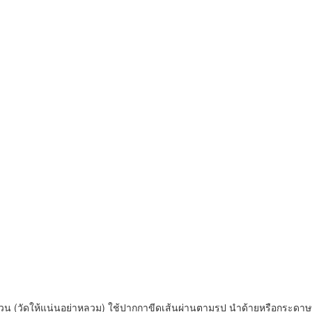
หวน (วัดให้แน่นอย่าหลวม)
ใช้ปากกาขีดเส้นผ่าน
ตามรูป นำด้ายหรือกระดาษที