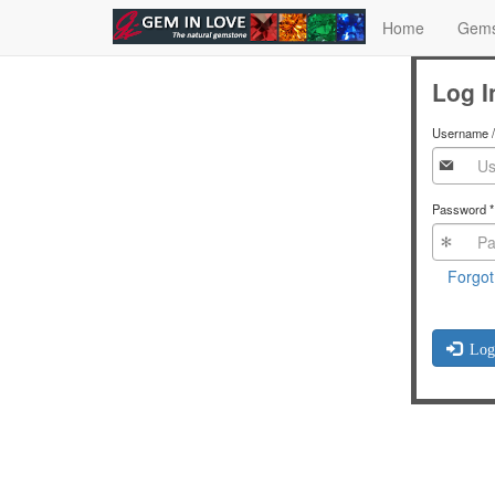
Skip to main content
Home
Gem
Log In
Username / 
Password
*
Forgot
Log