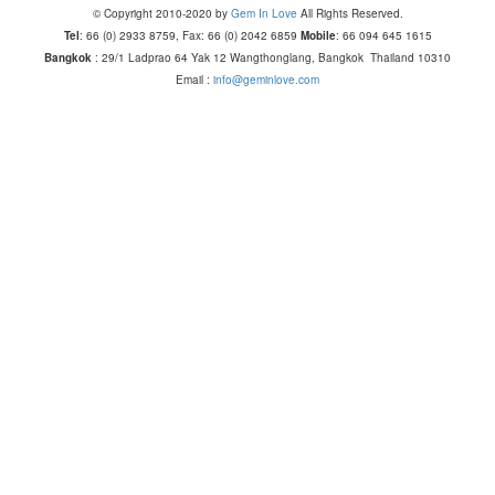
© Copyright 2010-2020 by
Gem In Love
All Rights Reserved.
Tel
: 66 (0) 2933 8759, Fax: 66 (0) 2042 6859
Mobile
: 66 094 645 1615
Bangkok
: 29/1 Ladprao 64 Yak 12 Wangthonglang, Bangkok Thailand 10310
Email :
info@geminlove.com