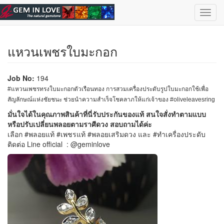
ข้ามไปยังเนื้อหาหลัก
เลือกอัญมณี
| ไทย |
English
Toggl
navig
แหวนเพชรใบมะกอก
Job No:
194
#แหวนเพชรทรงใบมะกอกตัวเรือนทอง การสวมเครื่องประดับรูปใบมะกอกใช้เพื่อ
สัญลักษณ์แห่งชัยชนะ ช่วยนำความสำเร็จโชคลาภให้แก่เจ้าของ #oliveleavesring
มั่นใจได้ในคุณภาพสินค้าที่นี่รับประกันของแท้ สนใจสั่งทำตามแบบ
หรือปรับเปลี่ยนพลอยตามราศีดวง สอบถามได้ค่ะ
เลือก #พลอยแท้ #เพชรแท้ #พลอยเสริมดวง และ #ทำเครื่องประดับ
ติดต่อ Line official : @geminlove