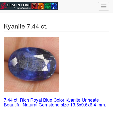
Skip to main content
Select Gemstone
|
ไทย
| Eng
Toggl
navig
Kyanite 7.44 ct.
7.44 ct. Rich Royal Blue Color Kyanite Unheate
Beautiful Natural Gemstone size 13.6x9.6x6.4 mm.