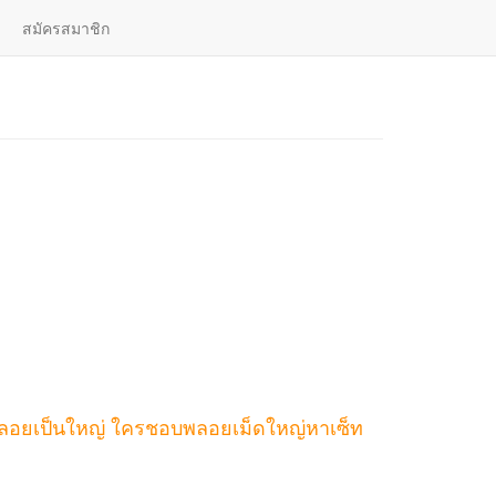
สมัครสมาชิก
เลือกอัญมณี
| ไทย |
English
็นพลอยเป็นใหญ่ ใครชอบพลอยเม็ดใหญ่หาเซ็ท