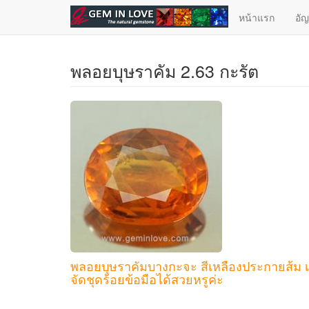
ข้ามไปยังเนื้อหาหลัก
หน้าแรก
อั
พลอยบุษราคัม 2.63 กะรัต
พลอยบุษราคัมบางกะจะ สีเหลืองประกายส้ม เม
จัดชุดร้อยข้อมือได้สวยหรูค่ะ