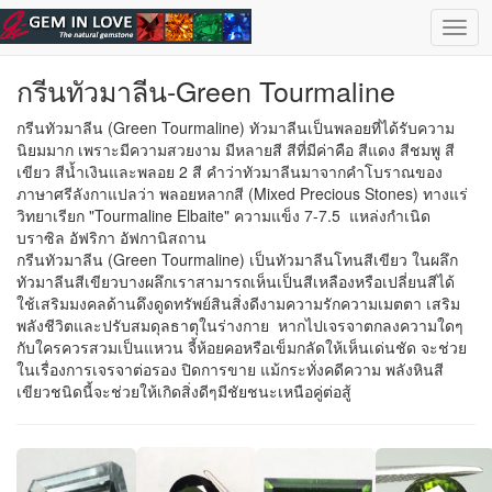
ข้ามไปยังเนื้อหาหลัก
เลือกอัญมณี
| ไทย |
English
Togg
navig
กรีนทัวมาลีน-Green Tourmaline
กรีนทัวมาลีน (Green Tourmaline) ทัวมาลีนเป็นพลอยที่ได้รับความ
นิยมมาก เพราะมีความสวยงาม มีหลายสี สีที่มีค่าคือ สีแดง สีชมพู สี
เขียว สีน้ำเงินและพลอย 2 สี คำว่าทัวมาลีนมาจากคำโบราณของ
ภาษาศรีลังกาแปลว่า พลอยหลากสี (Mixed Precious Stones) ทางแร่
วิทยาเรียก "Tourmaline Elbaite" ความแข็ง 7-7.5 แหล่งกำเนิด
บราซิล อัฟริกา อัฟกานิสถาน
กรีนทัวมาลีน (Green Tourmaline) เป็นทัวมาลีนโทนสีเขียว ในผลึก
ทัวมาลีนสีเขียวบางผลึกเราสามารถเห็นเป็นสีเหลืองหรือเปลี่ยนสีได้
ใช้เสริมมงคลด้านดึงดูดทรัพย์สินสิ่งดีงามความรักความเมตตา เสริม
พลังชีวิตและปรับสมดุลธาตุในร่างกาย หากไปเจรจาตกลงความใดๆ
กับใครควรสวมเป็นแหวน จี้ห้อยคอหรือเข็มกลัดให้เห็นเด่นชัด จะช่วย
ในเรื่องการเจรจาต่อรอง ปิดการขาย แม้กระทั่งคดีความ พลังหินสี
เขียวชนิดนี้จะช่วยให้เกิดสิ่งดีๆมีชัยชนะเหนือคู่ต่อสู้