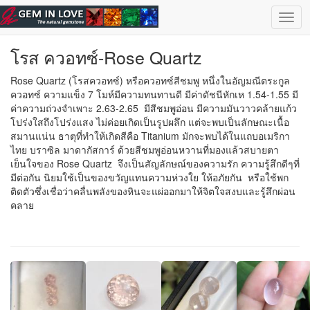
ข้ามไปยังเนื้อหาหลัก
เลือกอัญมณี
| ไทย |
English
Togg
navig
โรส ควอทซ์-Rose Quartz
Rose Quartz (โรสควอทซ์) หรือควอทซ์สีชมพู หนึ่งในอัญมณีตระกูล
ควอทซ์ ความแข็ง 7 โมห์มีความทนทานดี มีค่าดัชนีหักเห 1.54-1.55 มี
ค่าความถ่วงจำเพาะ 2.63-2.65 มีสีชมพูอ่อน มีความมันวาวคล้ายแก้ว
โปร่งใสถึงโปร่งแสง ไม่ค่อยเกิดเป็นรูปผลึก แต่จะพบเป็นลักษณะเนื้อ
สมานแน่น ธาตุที่ทำให้เกิดสีคือ Titanium มักจะพบได้ในแถบอเมริกา
ไทย บราซิล มาดากัสการ์ ด้วยสีชมพูอ่อนหวานที่มองแล้วสบายตา
เย็นใจของ Rose Quartz จึงเป็นสัญลักษณ์ของความรัก ความรู้สึกดีๆที่
มีต่อกัน นิยมใช้เป็นของขวัญแทนความห่วงใย ให้อภัยกัน หรือใช้พก
ติดตัวซึ่งเชื่อว่าคลื่นพลังของหินจะแผ่ออกมาให้จิตใจสงบและรู้สึกผ่อน
คลาย