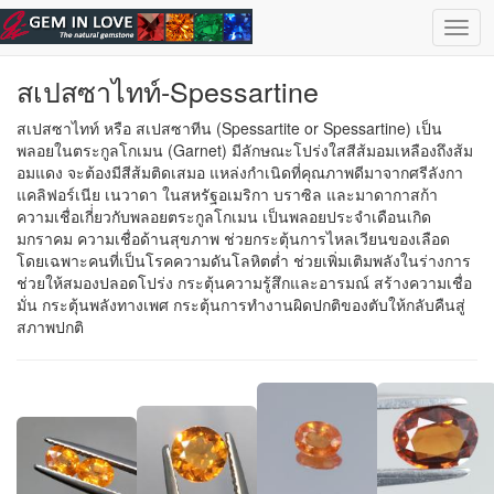
ข้ามไปยังเนื้อหาหลัก
เลือกอัญมณี
| ไทย |
English
Togg
navig
สเปสซาไทท์-Spessartine
สเปสซาไทท์ หรือ สเปสซาทีน (Spessartite or Spessartine) เป็น
พลอยในตระกูลโกเมน (Garnet) มีลักษณะโปร่งใสสีส้มอมเหลืองถึงส้ม
อมแดง จะต้องมีสีส้มติดเสมอ แหล่งกำเนิดที่คุณภาพดีมาจากศรีลังกา
แคลิฟอร์เนีย เนวาดา ในสหรัฐอเมริกา บราซิล และมาดากาสก้า
ความเชื่อเกี่่ยวกับพลอยตระกูลโกเมน เป็นพลอยประจำเดือนเกิด
มกราคม ความเชื่อด้านสุขภาพ ช่วยกระตุ้นการไหลเวียนของเลือด
โดยเฉพาะคนที่เป็นโรคความดันโลหิตต่ำ ช่วยเพิ่มเติมพลังในร่างการ
ช่วยให้สมองปลอดโปร่ง กระตุ้นความรู้สึกและอารมณ์ สร้างความเชื่อ
มั่น กระตุ้นพลังทางเพศ กระตุ้นการทำงานผิดปกติของตับให้กลับคืนสู่
สภาพปกติ