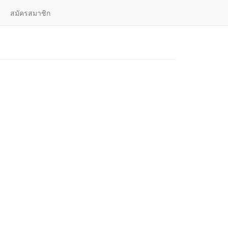
สมัครสมาชิก
เลือกอัญมณี
| ไทย |
English