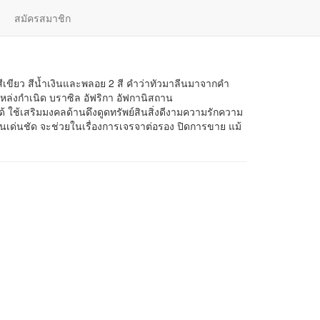
สมัครสมาชิก
เลือกอัญมณี
| ไทย |
English
สีเขียว สีน้ำเงินและพลอย 2 สี คำว่าทัวมาลีนมาจากคำ
หล่งกำเนิด บราซิล อัฟริกา อัฟกานิสถาน
้ ใช้เสริมมงคลด้านดึงดูดทรัพย์สินสิ่งดีงามความรักความ
เด่นชัด จะช่วยในเรื่องการเจรจาต่อรอง ปิดการขาย แม้