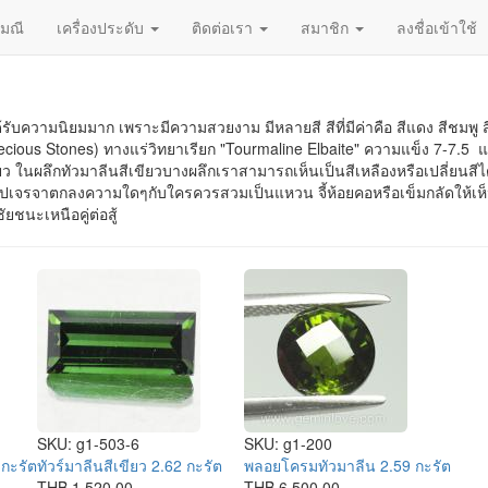
ญมณี
เครื่องประดับ
ติดต่อเรา
สมาชิก
ลงชื่อเข้าใช้
้รับความนิยมมาก เพราะมีความสวยงาม มีหลายสี สีที่มีค่าคือ สีแดง สีชมพู 
ous Stones) ทางแร่วิทยาเรียก "Tourmaline Elbaite" ความแข็ง 7-7.5 แ
ว ในผลึกทัวมาลีนสีเขียวบางผลึกเราสามารถเห็นเป็นสีเหลืองหรือเปลี่ยนสีได
ปเจรจาตกลงความใดๆกับใครควรสวมเป็นแหวน จี้ห้อยคอหรือเข็มกลัดให้เห็น
ัยชนะเหนือคู่ต่อสู้
SKU:
g1-503-6
SKU:
g1-200
 กะรัต
ทัวร์มาลีนสีเขียว 2.62 กะรัต
พลอยโครมทัวมาลีน 2.59 กะรัต
THB 1,520.00
THB 6,500.00